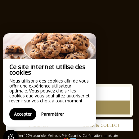
Ce site internet utilise des
cookies
Nous utilisons des cookies afin de vous
offrir une expérience utilisateur
optimale. Vous pouvez choisir les
Le
cookies que vous souhaitez autoriser et
revenir sur vos choix à tout moment.
RECHERCHER
Accepter
Paramétrer
CADEAUX
CLICK & COLLECT
Réservation 100% sécurisée, Meilleurs Prix Garantis, Confirmation Immédiate