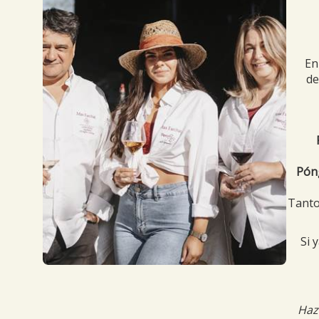
E
de
Pón
Tanto
Si 
taille compress
Haz 