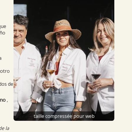
que
uño
a
 otro
dos de
uno
,
taille compressée pour web
de la