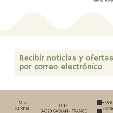
Reservas 100% se
Recibir noticias y oferta
por correo electrónico
Mas
+33 6
D 13,
Farchat
Pone
34320 GABIAN - FRANCE