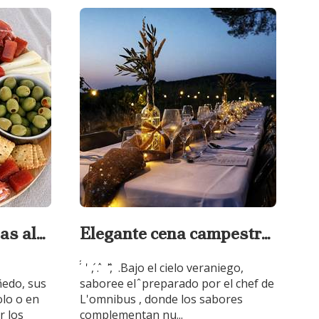
as al
Elegante cena campestre
P
a la luz de la luna.
N
I
́ ́́ ' , ́. ́ ̀ '̂, ̀ .Bajo el cielo veraniego,
ñedo, sus
saboree el ̂ preparado por el chef de
olo o en
L'omnibus , donde los sabores
r los
complementan nu...