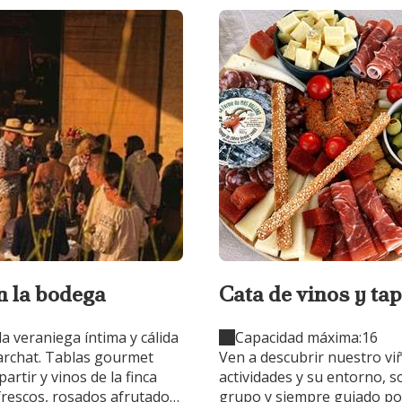
n la bodega
Cata de vinos y tap
aire libre
a veraniega íntima y cálida
Capacidad máxima:16
archat. Tablas gourmet
Ven a descubrir nuestro vi
artir y vinos de la finca
actividades y su entorno, s
frescos, rosados afrutados,
grupo y siempre guiado po