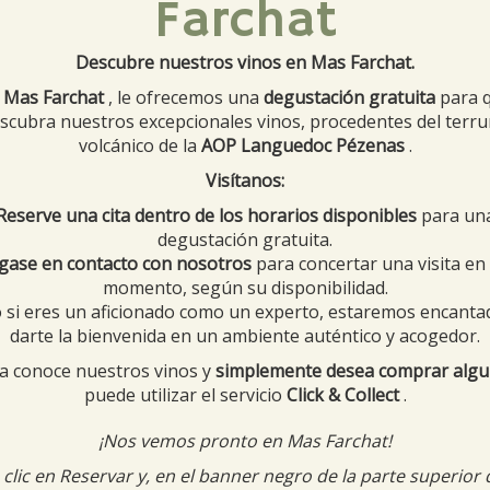
Farchat
Descubre nuestros vinos en Mas Farchat.
n
Mas Farchat
, le ofrecemos una
degustación gratuita
para 
scubra nuestros excepcionales vinos, procedentes del terr
volcánico de la
AOP Languedoc Pézenas
.
Visítanos:
Reserve una cita dentro de los horarios disponibles
para un
degustación gratuita.
gase en contacto con nosotros
para concertar una visita en
momento, según su disponibilidad.
 si eres un aficionado como un experto, estaremos encanta
darte la bienvenida en un ambiente auténtico y acogedor.
ya conoce nuestros vinos y
simplemente desea comprar alg
puede utilizar el servicio
Click & Collect
.
ée pour web
taille compressée pour web
¡Nos vemos pronto en Mas Farchat!
clic en Reservar y, en el banner negro de la parte superior 