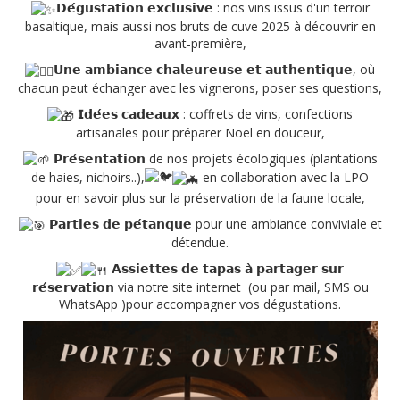
𝗗𝗲́𝗴𝘂𝘀𝘁𝗮𝘁𝗶𝗼𝗻 𝗲𝘅𝗰𝗹𝘂𝘀𝗶𝘃𝗲 : nos vins issus d'un terroir
basaltique, mais aussi nos bruts de cuve 2025 à découvrir en
avant-première,
𝗨𝗻𝗲 𝗮𝗺𝗯𝗶𝗮𝗻𝗰𝗲 𝗰𝗵𝗮𝗹𝗲𝘂𝗿𝗲𝘂𝘀𝗲 𝗲𝘁 𝗮𝘂𝘁𝗵𝗲𝗻𝘁𝗶𝗾𝘂𝗲, où
chacun peut échanger avec les vignerons, poser ses questions,
𝗜𝗱𝗲́𝗲𝘀 𝗰𝗮𝗱𝗲𝗮𝘂𝘅 : coffrets de vins, confections
artisanales pour préparer Noël en douceur,
𝗣𝗿𝗲́𝘀𝗲𝗻𝘁𝗮𝘁𝗶𝗼𝗻 de nos projets écologiques (plantations
de haies, nichoirs..),
en collaboration avec la LPO
pour en savoir plus sur la préservation de la faune locale,
𝗣𝗮𝗿𝘁𝗶𝗲𝘀 𝗱𝗲 𝗽𝗲́𝘁𝗮𝗻𝗾𝘂𝗲 pour une ambiance conviviale et
détendue.
𝗔𝘀𝘀𝗶𝗲𝘁𝘁𝗲𝘀 𝗱𝗲 𝘁𝗮𝗽𝗮𝘀 𝗮̀ 𝗽𝗮𝗿𝘁𝗮𝗴𝗲𝗿 𝘀𝘂𝗿
𝗿𝗲́𝘀𝗲𝗿𝘃𝗮𝘁𝗶𝗼𝗻 via notre site internet (ou par mail, SMS ou
WhatsApp )pour accompagner vos dégustations.