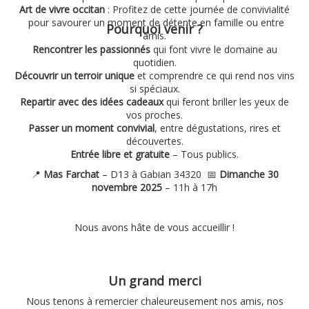
Art de vivre occitan
: Profitez de cette journée de convivialité
pour savourer un moment de détente en famille ou entre
Pourquoi venir ?
amis.
Rencontrer les passionnés
qui font vivre le domaine au
quotidien.
Découvrir un terroir unique
et comprendre ce qui rend nos vins
si spéciaux.
Repartir avec des idées cadeaux
qui feront briller les yeux de
vos proches.
Passer un moment convivial
, entre dégustations, rires et
découvertes.
Entrée libre et gratuite
– Tous publics.
📍
Mas Farchat
– D13 à Gabian 34320 📅
Dimanche 30
novembre 2025
– 11h à 17h
Nous avons hâte de vous accueillir !
Un grand merci
Nous tenons à remercier chaleureusement nos amis, nos