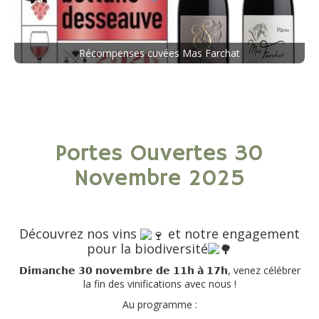
Récompenses cuvées Mas Farchat
Portes Ouvertes 30
Novembre 2025
Découvrez nos vins
et notre engagement
pour la biodiversité
𝗗𝗶𝗺𝗮𝗻𝗰𝗵𝗲 𝟯𝟬 𝗻𝗼𝘃𝗲𝗺𝗯𝗿𝗲 𝗱𝗲 𝟭𝟭𝗵 𝗮̀ 𝟭𝟳𝗵, venez célébrer
la fin des vinifications avec nous !
Au programme :